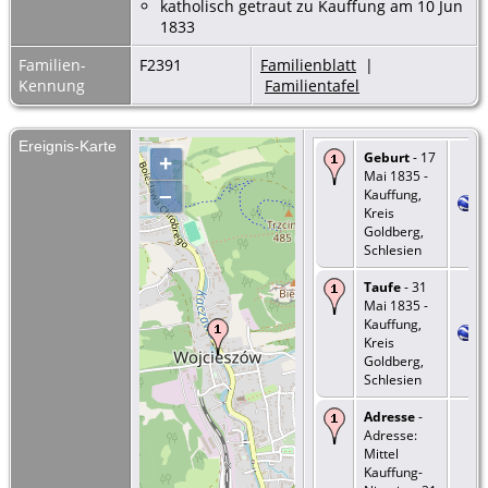
katholisch getraut zu Kauffung am 10 Jun
1833
Familien-
F2391
Familienblatt
|
Kennung
Familientafel
Ereignis-Karte
Geburt
- 17
+
Mai 1835 -
–
Kauffung,
Kreis
Goldberg,
Schlesien
Taufe
- 31
Mai 1835 -
Kauffung,
Kreis
Goldberg,
Schlesien
Adresse
-
Adresse:
Mittel
Kauffung-