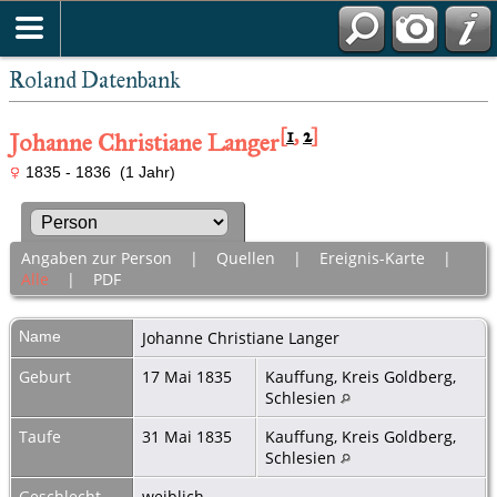
Roland Datenbank
[
1
,
2
]
Johanne Christiane Langer
1835 - 1836 (1 Jahr)
Angaben zur Person
|
Quellen
|
Ereignis-Karte
|
Alle
|
PDF
Name
Johanne Christiane
Langer
Geburt
17 Mai 1835
Kauffung, Kreis Goldberg,
Schlesien
Taufe
31 Mai 1835
Kauffung, Kreis Goldberg,
Schlesien
Geschlecht
weiblich