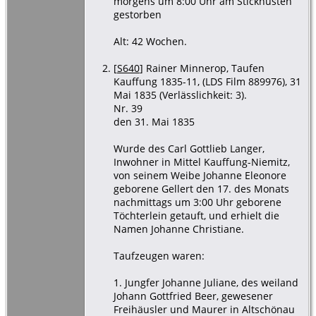
morgens um 8:00 Uhr am Stickhusten
gestorben
Alt: 42 Wochen.
[
S640
] Rainer Minnerop, Taufen
Kauffung 1835-11, (LDS Film 889976), 31
Mai 1835 (Verlässlichkeit: 3).
Nr. 39
den 31. Mai 1835
Wurde des Carl Gottlieb Langer,
Inwohner in Mittel Kauffung-Niemitz,
von seinem Weibe Johanne Eleonore
geborene Gellert den 17. des Monats
nachmittags um 3:00 Uhr geborene
Töchterlein getauft, und erhielt die
Namen Johanne Christiane.
Taufzeugen waren:
1. Jungfer Johanne Juliane, des weiland
Johann Gottfried Beer, gewesener
Freihäusler und Maurer in Altschönau