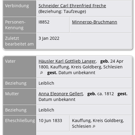
Verbindung
Schneider Carl Ehrenfried Freche
(Beziehung: Taufzeuge)
Personen-
I8852
Minnerop-Bruchmann
Kennung
Zuletzt
3 Jan 2022
bearbeitet am
Vater
Häusler Karl Gottlieb Langer
,
geb.
24 Apr
1800, Kauffung, Kreis Goldberg, Schlesien
gest.
Datum unbekannt
Beziehung
Leiblich
Mutter
Anna Eleonore Gellert
,
geb.
ca. 1812
gest.
Datum unbekannt
Beziehung
Leiblich
Eheschließung
10 Jun 1833
Kauffung, Kreis Goldberg,
Schlesien