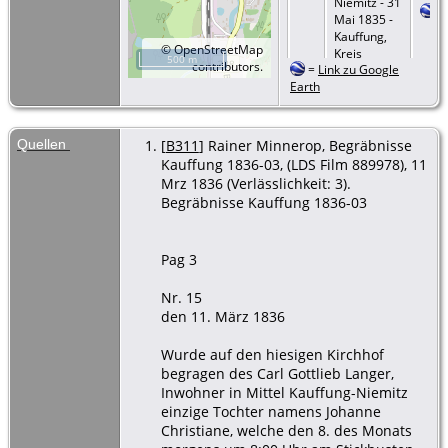
Niemitz - 31
Mai 1835 -
Kauffung,
©
OpenStreetMap
Kreis
500 m
contributors.
=
Link zu Google
Goldberg,
Earth
Schlesien
Tod
- 8 Mrz
1836 -
Quellen
[
B311
] Rainer Minnerop, Begräbnisse
Kauffung,
Kauffung 1836-03, (LDS Film 889978), 11
Kreis
Mrz 1836 (Verlässlichkeit: 3).
Goldberg,
Begräbnisse Kauffung 1836-03
Schlesien
Beerdigung
- 11 Mrz
Pag 3
1836 -
Kauffung,
Nr. 15
Kreis
den 11. März 1836
Goldberg,
Schlesien
Wurde auf den hiesigen Kirchhof
begragen des Carl Gottlieb Langer,
Inwohner in Mittel Kauffung-Niemitz
einzige Tochter namens Johanne
Christiane, welche den 8. des Monats