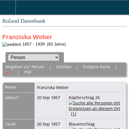
Roland Datenbank
Franziska Weber
1857 - 1939 (82 Jahre)
Angaben zur Person
|
Quellen
|
Ereignis-Karte
|
Alle
|
PDF
Name
Franziska
Weber
Geburt
20 Sep 1857
Köpferschlag 26
[
1
]
Taufe
20 Sep 1857
Blauenschlag