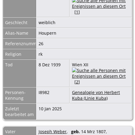
[
1
]
Geschlecht
weiblich
Alias-Name
Houpern
Referenznummer
26
Religion
rk
Tod
8 Dez 1939
Wien XII
[
2
]
Personen-
I8982
Genealogie von Herbert
Kennung
Kuba (Linie Kuba)
Zuletzt
10 Jan 2025
bearbeitet am
Vater
Joseph Weber
,
geb.
14 Mrz 1807,