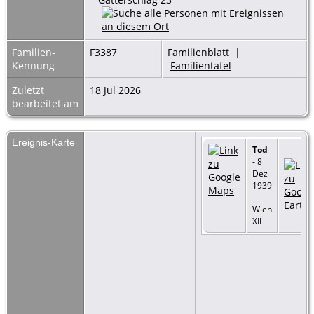
Familien-
F3387
Familienblatt
|
Kennung
Familientafel
Zuletzt
18 Jul 2026
bearbeitet am
Ereignis-Karte
Tod
- 8
Dez
1939
-
Wien
XII