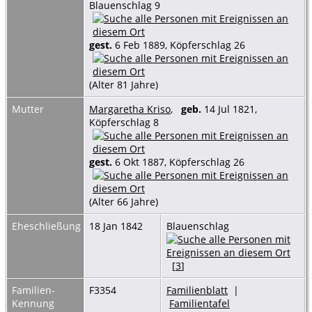
Blauenschlag 9
gest.
6 Feb 1889, Köpferschlag 26
(Alter 81 Jahre)
Mutter
Margaretha Kriso
,
geb.
14 Jul 1821,
Köpferschlag 8
gest.
6 Okt 1887, Köpferschlag 26
(Alter 66 Jahre)
Eheschließung
18 Jan 1842
Blauenschlag
[
3
]
Familien-
F3354
Familienblatt
|
Kennung
Familientafel