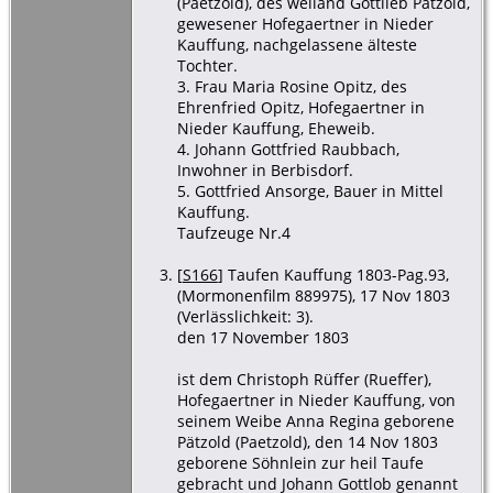
(Paetzold), des weiland Gottlieb Pätzold,
gewesener Hofegaertner in Nieder
Kauffung, nachgelassene älteste
Tochter.
3. Frau Maria Rosine Opitz, des
Ehrenfried Opitz, Hofegaertner in
Nieder Kauffung, Eheweib.
4. Johann Gottfried Raubbach,
Inwohner in Berbisdorf.
5. Gottfried Ansorge, Bauer in Mittel
Kauffung.
Taufzeuge Nr.4
[
S166
] Taufen Kauffung 1803-Pag.93,
(Mormonenfilm 889975), 17 Nov 1803
(Verlässlichkeit: 3).
den 17 November 1803
ist dem Christoph Rüffer (Rueffer),
Hofegaertner in Nieder Kauffung, von
seinem Weibe Anna Regina geborene
Pätzold (Paetzold), den 14 Nov 1803
geborene Söhnlein zur heil Taufe
gebracht und Johann Gottlob genannt