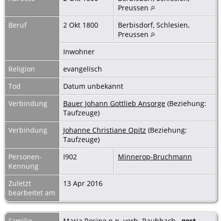
Preussen
Beruf
2 Okt 1800
Berbisdorf, Schlesien,
Preussen
Inwohner
Religion
evangelisch
Tod
Datum unbekannt
Verbindung
Bauer Johann Gottlieb Ansorge
(Beziehung:
Taufzeuge)
Verbindung
Johanne Christiane Opitz
(Beziehung:
Taufzeuge)
Personen-
I902
Minnerop-Bruchmann
Kennung
Zuletzt
13 Apr 2016
bearbeitet am
Familie
Maria Rosine n.n. verh. Raubbach
gest.