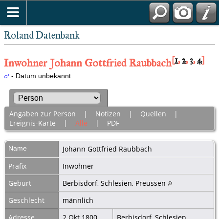
Roland Datenbank
[
1
,
2
,
3
,
4
]
Inwohner Johann Gottfried Raubbach
- Datum unbekannt
Angaben zur Person
|
Notizen
|
Quellen
|
Ereignis-Karte
|
Alle
|
PDF
Name
Johann Gottfried
Raubbach
Präfix
Inwohner
Geburt
Berbisdorf, Schlesien, Preussen
Geschlecht
männlich
Adresse
2 Okt 1800
Berbisdorf, Schlesien,