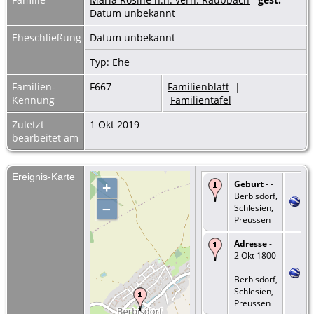
Datum unbekannt
Eheschließung
Datum unbekannt
Typ: Ehe
Familien-
F667
Familienblatt
|
Kennung
Familientafel
Zuletzt
1 Okt 2019
bearbeitet am
Ereignis-Karte
Geburt
- -
+
Berbisdorf,
–
Schlesien,
Preussen
Adresse
-
2 Okt 1800
-
Berbisdorf,
Schlesien,
Preussen