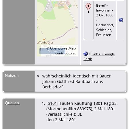
Beruf
-
Inwohner -
2 Okt 1800
-
Berbisdorf,
Schlesien,
Preussen
©
OpenStreetMap
500 m
contributors.
=
Link zu Google
Earth
Notizen
wahrscheinlich identisch mit Bauer
Johann Gottfried Raubbach aus
Berbisdorf
Quellen
[
S101
] Taufen Kauffung 1801-Pag 33,
(Mormonenfilm 889975), 2 Mai 1801
(Verlässlichkeit: 3).
den 2 Mai 1801