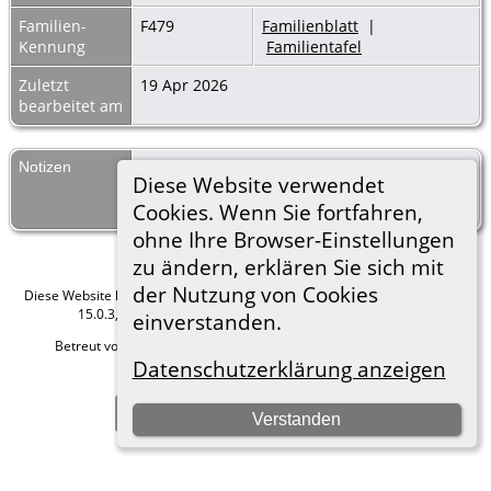
Familien-
F479
Familienblatt
|
Kennung
Familientafel
Zuletzt
19 Apr 2026
bearbeitet am
Notizen
Mit dieser Bemerkung ist mindestens eine
Diese Website verwendet
lebende Person verknüpft - Details werden
Cookies. Wenn Sie fortfahren,
aus Datenschutzgründen nicht angezeigt.
ohne Ihre Browser-Einstellungen
zu ändern, erklären Sie sich mit
der Nutzung von Cookies
Diese Website läuft mit
The Next Generation of Genealogy Sitebuilding
v.
15.0.3, programmiert von Darrin Lythgoe © 2001-2026.
einverstanden.
Betreut von
Roland zu Dortmund e.V.
. |
Datenschutzerklärung
.
Datenschutzerklärung anzeigen
Hier geht es zum Impressum
Zur Desktop-Webseite wechseln
Verstanden