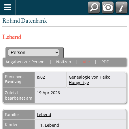
Roland Datenbank
Lebend
Angaben zur Person
|
Notizen
|
Alle
|
PDF
Personen-
I902
Genealogie von Heiko
Kennung
Hungerige
Zuletzt
19 Apr 2026
bearbeitet am
Familie
Lebend
Kinder
1.
Lebend