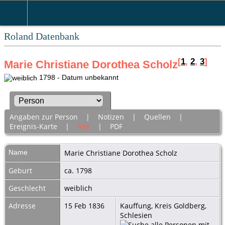
Roland Datenbank
[
1
,
2
,
3
]
Marie Christiane Dorothea Scholz
1798 - Datum unbekannt
Angaben zur Person
|
Notizen
|
Quellen
|
Ereignis-Karte
|
Alle
|
PDF
Name
Marie Christiane Dorothea
Scholz
Geburt
ca. 1798
Geschlecht
weiblich
Adresse
15 Feb 1836
Kauffung, Kreis Goldberg,
Schlesien