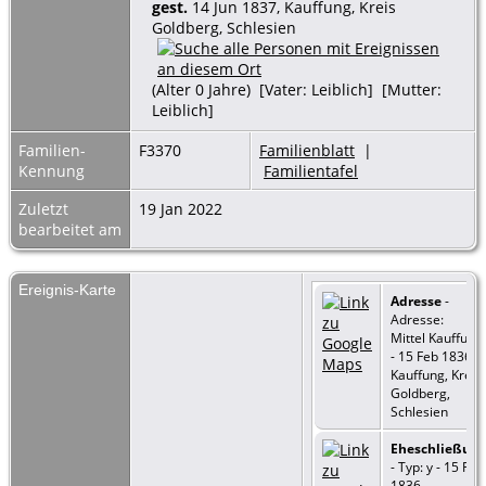
gest.
14 Jun 1837, Kauffung, Kreis
Goldberg, Schlesien
(Alter 0 Jahre) [Vater: Leiblich] [Mutter:
Leiblich]
Familien-
F3370
Familienblatt
|
Kennung
Familientafel
Zuletzt
19 Jan 2022
bearbeitet am
Ereignis-Karte
Adresse
-
Adresse:
Mittel Kauffung
- 15 Feb 1836 -
Kauffung, Kreis
Goldberg,
Schlesien
Eheschließun
- Typ: y - 15 Feb
1836 -