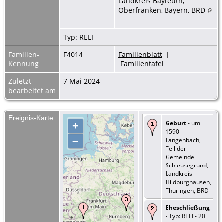
Landkreis Bayreuth,
Oberfranken, Bayern, BRD
Typ: RELI
Familien-
F4014
Familienblatt
|
Kennung
Familientafel
Zuletzt
7 Mai 2024
bearbeitet am
Ereignis-Karte
Geburt
- um
+
1590 -
–
Langenbach,
Teil der
Gemeinde
Schleusegrund,
Landkreis
Hildburghausen,
Thüringen, BRD
Eheschließung
- Typ: RELI - 20