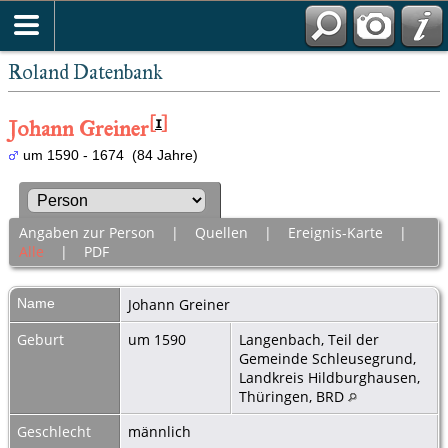
Roland Datenbank
[
1
]
Johann Greiner
um 1590 - 1674 (84 Jahre)
Angaben zur Person
|
Quellen
|
Ereignis-Karte
|
Alle
|
PDF
Name
Johann
Greiner
Geburt
um 1590
Langenbach, Teil der
Gemeinde Schleusegrund,
Landkreis Hildburghausen,
Thüringen, BRD
Geschlecht
männlich