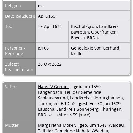
Religion
ev.
Datensatzidentnummer
AB:I9166
Tod
19 Apr 1674
Bischofsgrün, Landkreis
Bayreuth, Oberfranken,
Bayern, BRD
Personen-
I9166
Genealogie von Gerhard
Kennung
Kreile
Zuletzt
28 Okt 2022
bearbeitet am
Vater
Hans IV Greiner
,
geb.
um 1550,
Langenbach, Teil der Gemeinde
Schleusegrund, Landkreis Hildburghausen,
Thüringen, BRD
gest.
vor 30 Jun 1609,
Lauscha, Landkreis Sonneberg, Thüringen,
BRD
(Alter < 59 Jahre)
Mutter
Margaretha Moser
,
geb.
um 1548, Waldau,
Teil der Gemeinde Nahetal-Waldau,