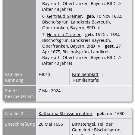
Bayreuth, Oberfranken, Bayern, BRD
(Alter 48 Jahre)
6.
Gertraud Greiner
,
geb.
10 Nov 1632,
Bischofsgrün, Landkreis Bayreuth,
Oberfranken, Bayern, BRD
7.
Heinrich Greiner
,
geb.
16 Dez 1634,
Bischofsgrün, Landkreis Bayreuth,
Oberfranken, Bayern, BRD
gest.
27
Apr 1675, Bischofsgrün, Landkreis
Bayreuth, Oberfranken, Bayern, BRD
(Alter 40 Jahre)
Familien-
F4013
Familienblatt
|
Kennung
Familientafel
Zuletzt
7 Mai 2024
bearbeitet am
Familie 2
Katharina Strössenreuther
,
geb.
um 1630
Eheschließung
20 Mai 1656
Birnstengel, Teil der
Gemeinde Bischofsgrün,