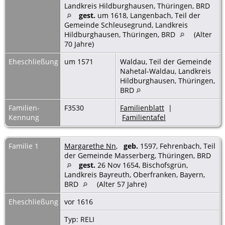
Landkreis Hildburghausen, Thüringen, BRD
gest.
um 1618, Langenbach, Teil der
Gemeinde Schleusegrund, Landkreis
Hildburghausen, Thüringen, BRD
(Alter
70 Jahre)
Eheschließung
um 1571
Waldau, Teil der Gemeinde
Nahetal-Waldau, Landkreis
Hildburghausen, Thüringen,
BRD
Familien-
F3530
Familienblatt
|
Kennung
Familientafel
Familie 1
Margarethe Nn
,
geb.
1597, Fehrenbach, Teil
der Gemeinde Masserberg, Thüringen, BRD
gest.
26 Nov 1654, Bischofsgrün,
Landkreis Bayreuth, Oberfranken, Bayern,
BRD
(Alter 57 Jahre)
Eheschließung
vor 1616
Typ: RELI