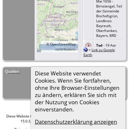
Mai 1656 -
Birnstengel, Teil
der Gemeinde
Bischofsgrün,
Landkreis
Bayreuth,
Oberfranken,
Bayern, BRD
©
OpenStreetMap
Tod
- 19 Apr
500 km
contributors.
=
Link zu Google
1674 -
Earth
Bischofsgrün,
Landkreis
Bayreuth,
Oberfranken,
Quellen
Buch Gerhard Greiner, Der Schwabe
Diese Website verwendet
Bayern, BRD
Hans Greiner 1465-1532,
Cookies. Wenn Sie fortfahren,
Familiengeschichte der Thüringer-
ohne Ihre Browser-Einstellungen
Greiner, 4. Auflage. Mitteilung: Gerhard
Kist - GFF 2405, Röthenbach 2018 .
zu ändern, erklären Sie sich mit
der Nutzung von Cookies
einverstanden.
Diese Website läuft mit
The Next Generation of Genealogy Sitebuilding
v.
Datenschutzerklärung anzeigen
15.0.3, programmiert von Darrin Lythgoe © 2001-2026.