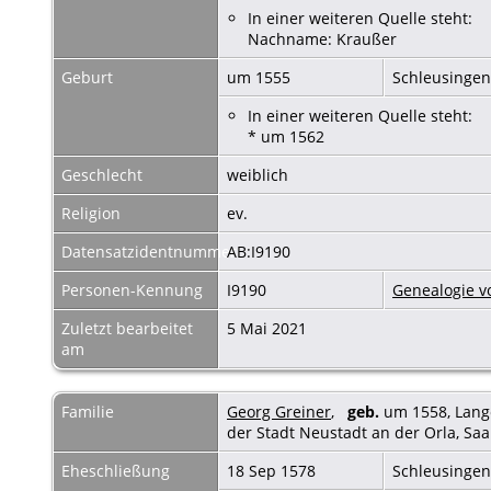
In einer weiteren Quelle steht:
Nachname: Kraußer
Geburt
um 1555
Schleusingen
In einer weiteren Quelle steht:
* um 1562
Geschlecht
weiblich
Religion
ev.
Datensatzidentnummer
AB:I9190
Personen-Kennung
I9190
Genealogie v
Zuletzt bearbeitet
5 Mai 2021
am
Familie
Georg Greiner
,
geb.
um 1558, Lang
der Stadt Neustadt an der Orla, Sa
Eheschließung
18 Sep 1578
Schleusingen