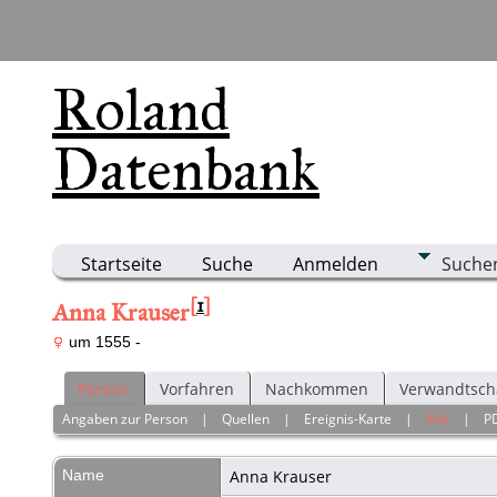
Roland
Datenbank
Startseite
Suche
Anmelden
Suche
[
1
]
Anna Krauser
um 1555 -
Person
Vorfahren
Nachkommen
Verwandtsch
Angaben zur Person
|
Quellen
|
Ereignis-Karte
|
Alle
|
P
Name
Anna
Krauser