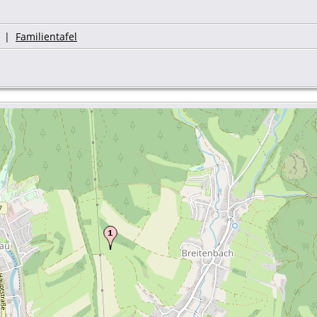
|
Familientafel