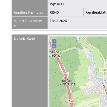
Typ: RELI
Familien-Kennung
F3540
Familienblatt
Zuletzt bearbeitet
7 Mai 2024
am
Ereignis-Karte
+
–