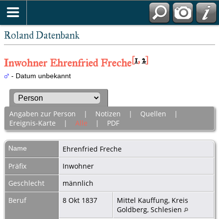
Roland Datenbank
[
1
,
2
]
Inwohner Ehrenfried Freche
- Datum unbekannt
Angaben zur Person
|
Notizen
|
Quellen
|
Ereignis-Karte
|
Alle
|
PDF
Name
Ehrenfried
Freche
Präfix
Inwohner
Geschlecht
männlich
Beruf
8 Okt 1837
Mittel Kauffung, Kreis
Goldberg, Schlesien