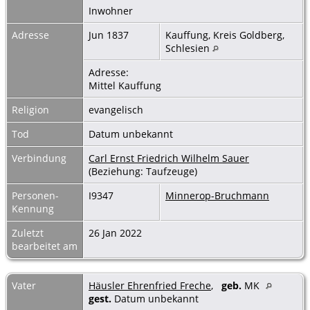
Inwohner
Adresse
Jun 1837
Kauffung, Kreis Goldberg,
Schlesien
Adresse:
Mittel Kauffung
Religion
evangelisch
Tod
Datum unbekannt
Verbindung
Carl Ernst Friedrich Wilhelm Sauer
(Beziehung: Taufzeuge)
Personen-
I9347
Minnerop-Bruchmann
Kennung
Zuletzt
26 Jan 2022
bearbeitet am
Vater
Häusler Ehrenfried Freche
,
geb.
MK
gest.
Datum unbekannt