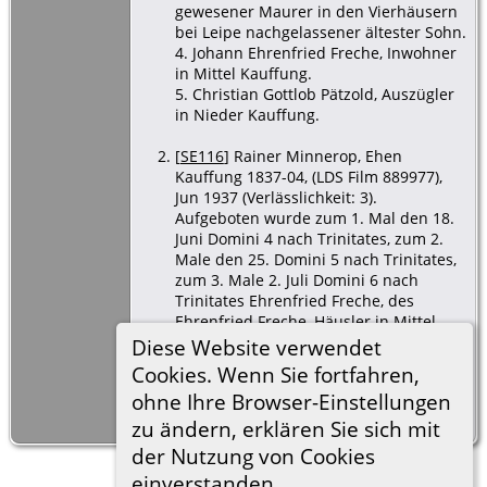
gewesener Maurer in den Vierhäusern
bei Leipe nachgelassener ältester Sohn.
4. Johann Ehrenfried Freche, Inwohner
in Mittel Kauffung.
5. Christian Gottlob Pätzold, Auszügler
in Nieder Kauffung.
[
SE116
] Rainer Minnerop, Ehen
Kauffung 1837-04, (LDS Film 889977),
Jun 1937 (Verlässlichkeit: 3).
Aufgeboten wurde zum 1. Mal den 18.
Juni Domini 4 nach Trinitates, zum 2.
Male den 25. Domini 5 nach Trinitates,
zum 3. Male 2. Juli Domini 6 nach
Trinitates Ehrenfried Freche, des
Ehrenfried Freche, Häusler in Mittel
Kauffung ehelicher 2. Sohn.
Diese Website verwendet
Mit Johanne Christiane Bote (Bothe),
Cookies. Wenn Sie fortfahren,
des August Bote, Häusler in Mittel
ohne Ihre Browser-Einstellungen
Kauffung eheliche 2. Tochter.
zu ändern, erklären Sie sich mit
der Nutzung von Cookies
einverstanden.