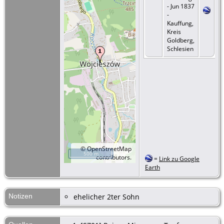
- Jun 1837
-
Kauffung,
Kreis
Goldberg,
Schlesien
©
OpenStreetMap
500 m
contributors.
=
Link zu Google
Earth
Notizen
ehelicher 2ter Sohn