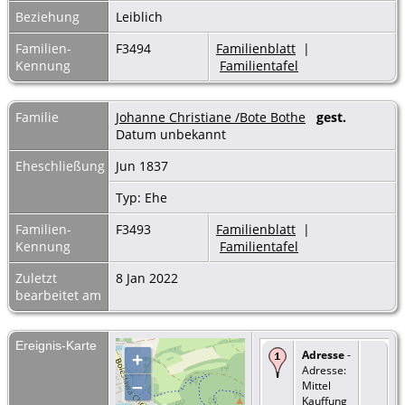
Beziehung
Leiblich
Familien-
F3494
Familienblatt
|
Kennung
Familientafel
Familie
Johanne Christiane /Bote Bothe
gest.
Datum unbekannt
Eheschließung
Jun 1837
Typ: Ehe
Familien-
F3493
Familienblatt
|
Kennung
Familientafel
Zuletzt
8 Jan 2022
bearbeitet am
Ereignis-Karte
Adresse
-
+
Adresse:
–
Mittel
Kauffung