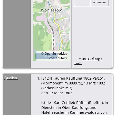
Schlesien
©
OpenStreetMap
500 m
contributors.
=
Link zu Google
Earth
Quellen
[
S124
] Taufen Kauffung 1802-Pag.51,
(Mormonenfilm 889975), 13 Mrz 1802
(Verlässlichkeit: 3).
den 13 März 1802
ist des Karl Gottlieb Rüffer (Rueffer), in
Diensten in Ober Kauffung, und
Hofehaeusler in Kammerswaldau, von