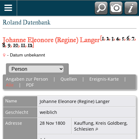
Roland Datenbank
[
1
,
2
,
3
,
4
,
5
,
6
,
7
,
Johanne Eleonore (Regine) Langer
8
,
9
,
10
,
11
,
12
]
- Datum unbekannt
Angaben zur Person
|
Quellen
|
Ereignis-Karte
|
Alle
|
PDF
Name
Johanne Eleonore (Regine)
Langer
Geschlecht
weiblich
Adresse
28 Nov 1800
Kauffung, Kreis Goldberg,
Schlesien