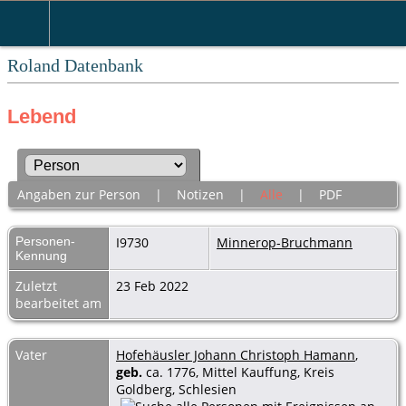
Roland Datenbank
Lebend
Angaben zur Person
|
Notizen
|
Alle
|
PDF
Personen-
I9730
Minnerop-Bruchmann
Kennung
Zuletzt
23 Feb 2022
bearbeitet am
Vater
Hofehäusler Johann Christoph Hamann
,
geb.
ca. 1776, Mittel Kauffung, Kreis
Goldberg, Schlesien