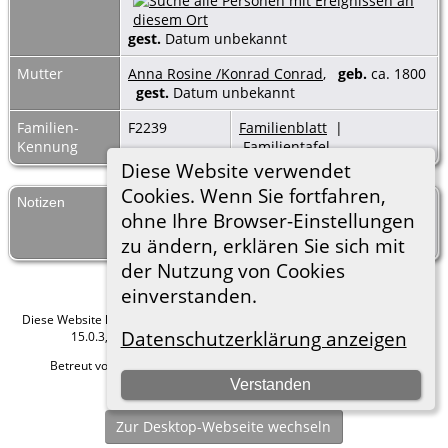
gest.
Datum unbekannt
Mutter
Anna Rosine /Konrad Conrad
,
geb.
ca. 1800
gest.
Datum unbekannt
Familien-
F2239
Familienblatt
|
Kennung
Familientafel
Diese Website verwendet
Cookies. Wenn Sie fortfahren,
Notizen
Mit dieser Bemerkung ist mindestens eine
ohne Ihre Browser-Einstellungen
lebende Person verknüpft - Details werden
aus Datenschutzgründen nicht angezeigt.
zu ändern, erklären Sie sich mit
der Nutzung von Cookies
einverstanden.
Diese Website läuft mit
The Next Generation of Genealogy Sitebuilding
v.
Datenschutzerklärung anzeigen
15.0.3, programmiert von Darrin Lythgoe © 2001-2026.
Betreut von
Roland zu Dortmund e.V.
. |
Datenschutzerklärung
.
Verstanden
Hier geht es zum Impressum
Zur Desktop-Webseite wechseln