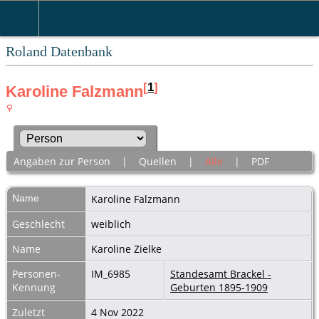
Roland Datenbank
[
1
]
Karoline Falzmann
Angaben zur Person
|
Quellen
|
Alle
|
PDF
Name
Karoline
Falzmann
Geschlecht
weiblich
Name
Karoline Zielke
Personen-
IM_6985
Standesamt Brackel -
Kennung
Geburten 1895-1909
Zuletzt
4 Nov 2022