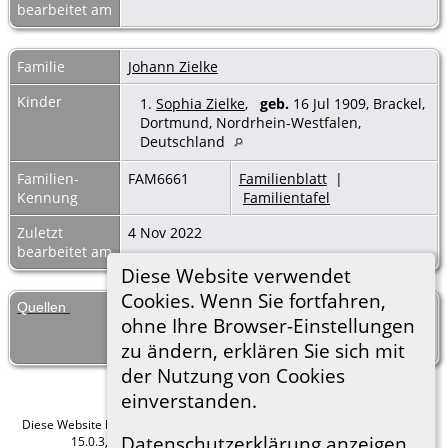
bearbeitet am
Familie
Johann Zielke
Kinder
1.
Sophia Zielke
,
geb.
16 Jul 1909, Brackel,
Dortmund, Nordrhein-Westfalen,
Deutschland
Familien-
FAM6661
Familienblatt
|
Kennung
Familientafel
Zuletzt
4 Nov 2022
bearbeitet am
Diese Website verwendet
Cookies. Wenn Sie fortfahren,
Quellen
[
S1
] Geburtenregister Brackel, (1895-
ohne Ihre Browser-Einstellungen
1909), 16 Jul 1909, 1909 / 311
(Verlässlichkeit: 3).
zu ändern, erklären Sie sich mit
der Nutzung von Cookies
einverstanden.
Diese Website läuft mit
The Next Generation of Genealogy Sitebuilding
v.
Datenschutzerklärung anzeigen
15.0.3, programmiert von Darrin Lythgoe © 2001-2026.