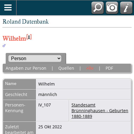
Roland Datenbank
[
1
]
Wilhelm
Angaben zur Person
|
Quellen
|
Alle
|
PDF
Name
Wilhelm
Geschlecht
männlich
Personen-
IV_107
Standesamt
Kennung
Brünninghausen - Geburten
1880-1889
Zuletzt
25 Okt 2022
bearbeitet am