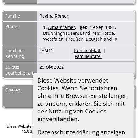
Familie
Regina Römer
Kinder
1.
Alma Kramer
,
geb.
19 Sep 1881,
Brünninghausen, Landkreis Hörde,
Westfalen, Preußen, Deutschland
Familien-
FAM11
Familienblatt
|
Kennung
Familientafel
Zuletzt
25 Okt 2022
bearbeitet am
Diese Website verwendet
Cookies. Wenn Sie fortfahren,
Quellen
[
S1
] Geburtenregister Brünninghausen,
ohne Ihre Browser-Einstellungen
(1880-1889), 19 Sep 1881, 1881 / 43
(Verlässlichkeit: 3).
zu ändern, erklären Sie sich mit
der Nutzung von Cookies
einverstanden.
Diese Website läuft mit
The Next Generation of Genealogy Sitebuilding
v.
Datenschutzerklärung anzeigen
15.0.3, programmiert von Darrin Lythgoe © 2001-2026.