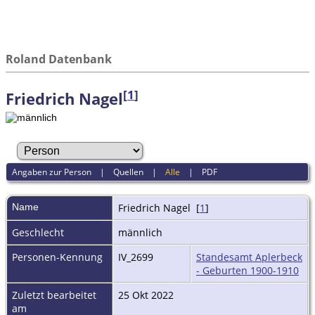
Roland Datenbank
[
1
]
Friedrich Nagel
Angaben zur Person
|
Quellen
|
Alle
|
PDF
Name
Friedrich
Nagel
[
1
]
Geschlecht
männlich
Personen-Kennung
IV_2699
Standesamt Aplerbeck
- Geburten 1900-1910
Zuletzt bearbeitet
25 Okt 2022
am