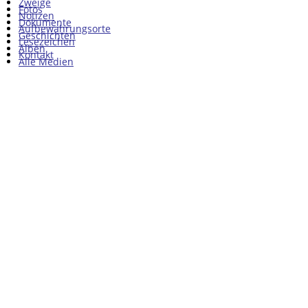
Zweige
Fotos
Notizen
Dokumente
Aufbewahrungsorte
Geschichten
Lesezeichen
Alben
Kontakt
Alle Medien