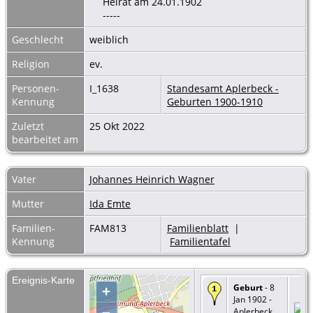
Heirat am 24.01.1902
-----
Geschlecht
weiblich
Religion
ev.
Personen-
I_1638
Standesamt Aplerbeck -
Kennung
Geburten 1900-1910
Zuletzt
25 Okt 2022
bearbeitet am
Vater
Johannes Heinrich Wagner
Mutter
Ida Emte
Familien-
FAM813
Familienblatt
|
Kennung
Familientafel
Ereignis-Karte
Geburt
- 8
+
Jan 1902 -
–
Aplerbeck,