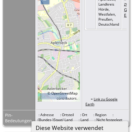
Landkreis
Hörde,
Westfalen,
Preußen,
Deutschland
©
OpenStreetMap
1000 m
contributors.
=
Link zu Google
Earth
Pin-
: Adresse
: Ortsteil
: Ort
: Region
:
(Bundes-)Staat/-Land
: Land
: Nicht festgelegt
Bedeutungen
Diese Website verwendet