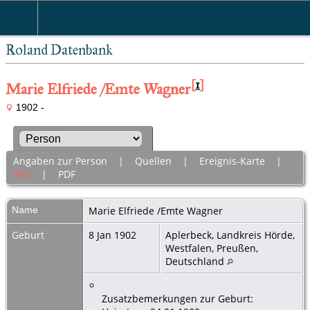
Roland Datenbank
[
1
]
Marie Elfriede /Emte Wagner
1902 -
Angaben zur Person
|
Quellen
|
Ereignis-Karte
|
Alle
|
PDF
Name
Marie Elfriede /Emte
Wagner
Geburt
8 Jan 1902
Aplerbeck, Landkreis Hörde,
Westfalen, Preußen,
Deutschland
Zusatzbemerkungen zur Geburt: