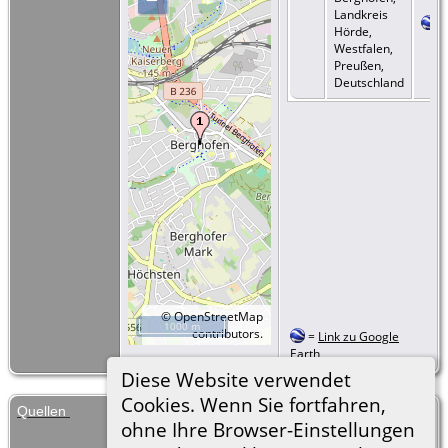
Landkreis
Hörde,
Westfalen,
Preußen,
Deutschland
©
OpenStreetMap
1000 m
contributors.
=
Link zu Google
Earth
Diese Website verwendet
Cookies. Wenn Sie fortfahren,
Quellen
[
S1
] Geburtenregister Berghofen, (1898-
ohne Ihre Browser-Einstellungen
1908), 3 Jan 1907, 1907 / 11