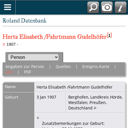
Roland Datenbank
[
1
]
Herta Elisabeth /Fahrtmann Gudelhöfer
1907 -
Angaben zur Person
|
Quellen
|
Ereignis-Karte
|
Alle
|
PDF
Name
Herta Elisabeth /Fahrtmann
Gudelhöfer
Geburt
3 Jan 1907
Berghofen, Landkreis Hörde,
Westfalen, Preußen,
Deutschland
Zusatzbemerkungen zur Geburt: