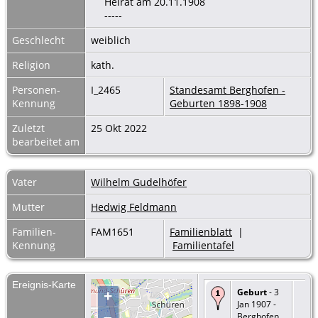
Heirat am 20.11.1908
-----
Geschlecht
weiblich
Religion
kath.
Personen-
I_2465
Standesamt Berghofen -
Kennung
Geburten 1898-1908
Zuletzt
25 Okt 2022
bearbeitet am
Vater
Wilhelm Gudelhöfer
Mutter
Hedwig Feldmann
Familien-
FAM1651
Familienblatt
|
Kennung
Familientafel
Ereignis-Karte
Geburt
- 3
+
Jan 1907 -
–
Berghofen,