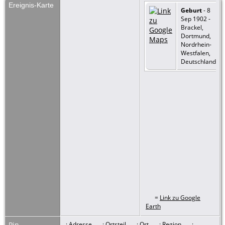
Ereignis-Karte
Geburt
- 8
Sep 1902 -
Brackel,
Dortmund,
Nordrhein-
Westfalen,
Deutschland
=
Link zu Google
Earth
Pin-
: Adresse
: Ortsteil
: Ort
: Region
: