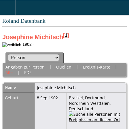
Roland Datenbank
[
1
]
Josephine Michitsch
1902 -
Angaben zur Person
|
Quellen
|
Ereignis-Karte
|
Alle
|
PDF
Name
Josephine
Michitsch
Geburt
8 Sep 1902
Brackel, Dortmund,
Nordrhein-Westfalen,
Deutschland