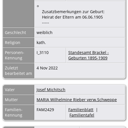
Zusatzbemerkungen zur Geburt:
Heirat der Eltern am 06.06.1905
-----
Geschlecht
weiblich
Religion
kath.
Personen-
I_3110
Standesamt Brackel -
Kennung
Geburten 1895-1909
Zuletzt
4 Nov 2022
bearbeitet am
Vater
Josef Michitsch
Mutter
MARIA Wilhelmine Rieber verw.Schweppe
Familien-
FAM2429
Familienblatt
|
Kennung
Familientafel