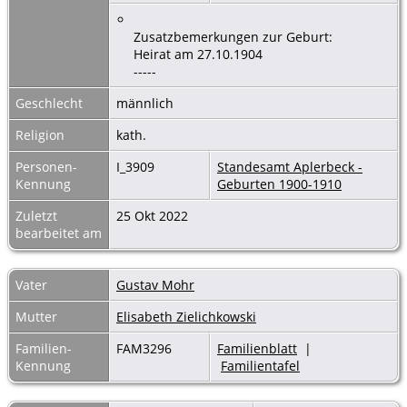
Zusatzbemerkungen zur Geburt:
Heirat am 27.10.1904
-----
Geschlecht
männlich
Religion
kath.
Personen-
I_3909
Standesamt Aplerbeck -
Kennung
Geburten 1900-1910
Zuletzt
25 Okt 2022
bearbeitet am
Vater
Gustav Mohr
Mutter
Elisabeth Zielichkowski
Familien-
FAM3296
Familienblatt
|
Kennung
Familientafel