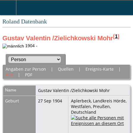
Roland Datenbank
[
1
]
Gustav Valentin /Zielichkowski Mohr
1904 -
Angaben zur Person
|
Quellen
|
Ereignis-Karte
|
Alle
|
PDF
Name
Gustav Valentin /Zielichkowski
Mohr
Geburt
27 Sep 1904
Aplerbeck, Landkreis Hörde,
Westfalen, Preußen,
Deutschland