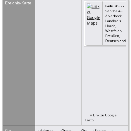
Ereignis-Karte
Geburt
- 27
Sep 1904 -
Aplerbeck,
Landkreis
Hörde,
Westfalen,
Preußen,
Deutschland
=
Link zu Google
Earth
Pin-
: Adresse
: Ortsteil
: Ort
: Region
: