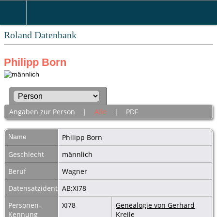
Roland Datenbank
Philipp Born
Angaben zur Person
|
Alle
|
PDF
Name
Philipp
Born
Geschlecht
männlich
Beruf
Wagner
Datensatzidentnummer
AB:XI78
Personen-
XI78
Genealogie von Gerhard
Kennung
Kreile