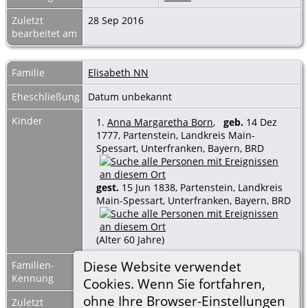
Zuletzt
28 Sep 2016
bearbeitet am
Familie
Elisabeth NN
Eheschließung
Datum unbekannt
Kinder
1.
Anna Margaretha Born
,
geb.
14 Dez
1777, Partenstein, Landkreis Main-
Spessart, Unterfranken, Bayern, BRD
gest.
15 Jun 1838, Partenstein, Landkreis
Main-Spessart, Unterfranken, Bayern, BRD
(Alter 60 Jahre)
Diese Website verwendet
Familien-
XF56
Familienblatt
|
Kennung
Familientafel
Cookies. Wenn Sie fortfahren,
ohne Ihre Browser-Einstellungen
Zuletzt
7 Mai 2024