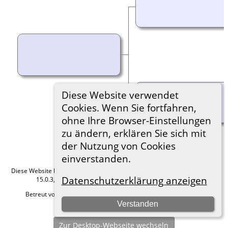
Diese Website verwendet
Cookies. Wenn Sie fortfahren,
ohne Ihre Browser-Einstellungen
zu ändern, erklären Sie sich mit
der Nutzung von Cookies
einverstanden.
Diese Website läuft mit
The Next Generation of Genealogy Sitebuilding
v.
Datenschutzerklärung anzeigen
15.0.3, programmiert von Darrin Lythgoe © 2001-2026.
Betreut von
Roland zu Dortmund e.V.
. |
Datenschutzerklärung
.
Verstanden
Hier geht es zum Impressum
Zur Desktop-Webseite wechseln