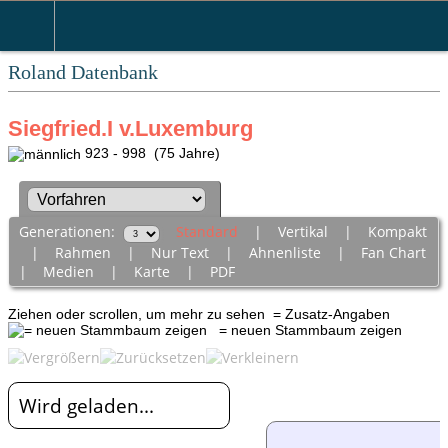
Roland Datenbank
Siegfried.I v.Luxemburg
923 - 998 (75 Jahre)
Generationen:
Standard
|
Vertikal
|
Kompakt
|
Rahmen
|
Nur Text
|
Ahnenliste
|
Fan Chart
|
Medien
|
Karte
|
PDF
Ziehen oder scrollen, um mehr zu sehen
= Zusatz-Angaben
= neuen Stammbaum zeigen
Wird geladen...