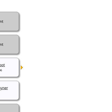
nt
nt
bot
96
eyner