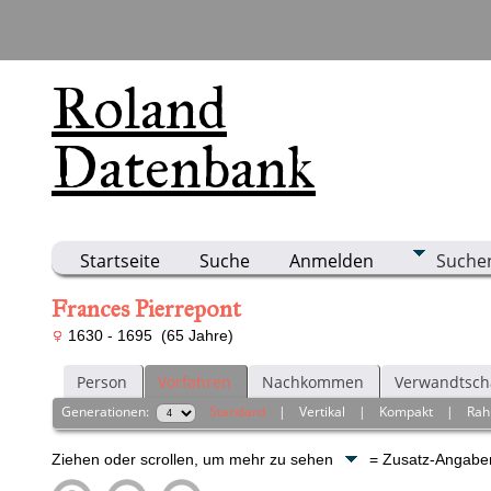
Roland
Datenbank
Startseite
Suche
Anmelden
Suche
Frances Pierrepont
1630 - 1695 (65 Jahre)
Person
Vorfahren
Nachkommen
Verwandtsch
Generationen:
Standard
|
Vertikal
|
Kompakt
|
Ra
Ziehen oder scrollen, um mehr zu sehen
= Zusatz-Angab