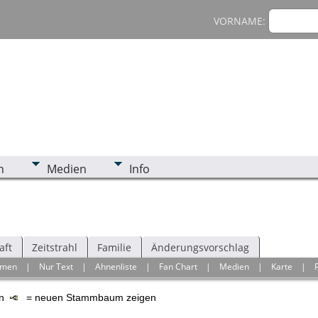
VORNAME:
n
Medien
Info
aft
Zeitstrahl
Familie
Änderungsvorschlag
hmen
|
Nur Text
|
Ahnenliste
|
Fan Chart
|
Medien
|
Karte
|
en
= neuen Stammbaum zeigen