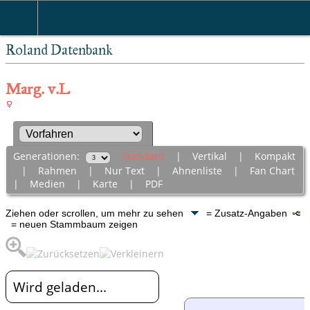
Roland Datenbank
Marg. v.L
Generationen:
Standard
|
Vertikal
|
Kompakt
|
Rahmen
|
Nur Text
|
Ahnenliste
|
Fan Chart
|
Medien
|
Karte
|
PDF
Ziehen oder scrollen, um mehr zu sehen
= Zusatz-Angaben
= neuen Stammbaum zeigen
Wird geladen...