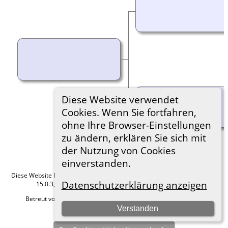
Diese Website verwendet
Cookies. Wenn Sie fortfahren,
ohne Ihre Browser-Einstellungen
zu ändern, erklären Sie sich mit
der Nutzung von Cookies
einverstanden.
Diese Website läuft mit
The Next Generation of Genealogy Sitebuilding
v.
Datenschutzerklärung anzeigen
15.0.3, programmiert von Darrin Lythgoe © 2001-2026.
Betreut von
Roland zu Dortmund e.V.
. |
Datenschutzerklärung
.
Verstanden
Hier geht es zum Impressum