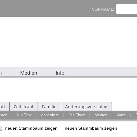
VORNAME:
n
Medien
Info
aft
Zeitstrahl
Familie
Änderungsvorschlag
hmen
|
Nur Text
|
Ahnenliste
|
Fan Chart
|
Medien
|
Karte
|
= neuen Stammbaum zeigen