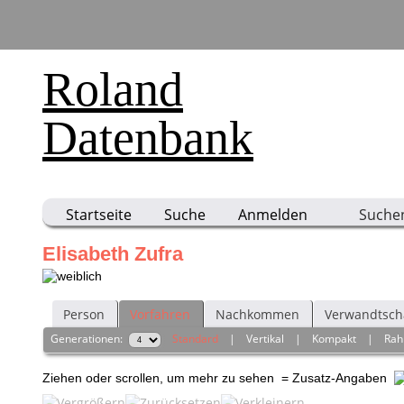
Roland
Datenbank
Startseite
Suche
Anmelden
Suche
Elisabeth Zufra
Person
Vorfahren
Nachkommen
Verwandtsch
Generationen:
Standard
|
Vertikal
|
Kompakt
|
Ra
Ziehen oder scrollen, um mehr zu sehen
= Zusatz-Angaben