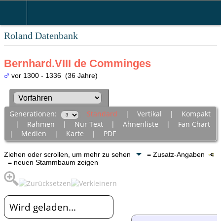
Roland Datenbank
Bernhard.VIII de Comminges
vor 1300 - 1336 (36 Jahre)
Generationen:
Standard
|
Vertikal
|
Kompakt
|
Rahmen
|
Nur Text
|
Ahnenliste
|
Fan Chart
|
Medien
|
Karte
|
PDF
Ziehen oder scrollen, um mehr zu sehen
= Zusatz-Angaben
= neuen Stammbaum zeigen
Wird geladen...