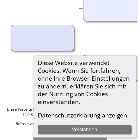
Diese Website verwendet
Cookies. Wenn Sie fortfahren,
ohne Ihre Browser-Einstellungen
zu ändern, erklären Sie sich mit
der Nutzung von Cookies
einverstanden.
Diese Website läuft mit
The Next Generation of Genealogy Sitebuilding
v.
Datenschutzerklärung anzeigen
15.0.3, programmiert von Darrin Lythgoe © 2001-2026.
Betreut von
Roland zu Dortmund e.V.
. |
Datenschutzerklärung
.
Verstanden
Hier geht es zum Impressum