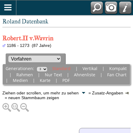
Roland Datenbank
Robert.II v.Wavrin
1186 - 1273 (87 Jahre)
Generationen:
Standard
|
Vertikal
|
Kompakt
|
Rahmen
|
Nur Text
|
Ahnenliste
|
Fan Chart
|
Medien
|
Karte
|
PDF
Ziehen oder scrollen, um mehr zu sehen
= Zusatz-Angaben
= neuen Stammbaum zeigen