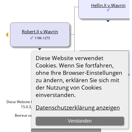
Hellin.II v.Wavrin
Robert.II v.Wavrin
1186-1273
Diese Website verwendet
Fel. v.Montmirail
Cookies. Wenn Sie fortfahren,
1190-1243
ohne Ihre Browser-Einstellungen
zu ändern, erklären Sie sich mit
der Nutzung von Cookies
einverstanden.
Diese Website läuft mit
The Next Generation of Genealogy Sitebuilding
v.
Datenschutzerklärung anzeigen
15.0.3, programmiert von Darrin Lythgoe © 2001-2026.
Betreut von
Roland zu Dortmund e.V.
. |
Datenschutzerklärung
.
Verstanden
Hier geht es zum Impressum