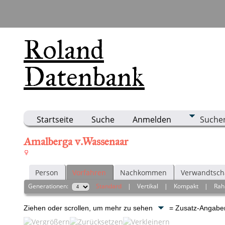
Roland
Datenbank
Startseite
Suche
Anmelden
Suche
Amalberga v.Wassenaar
Person
Vorfahren
Nachkommen
Verwandtsch
Generationen:
Standard
|
Vertikal
|
Kompakt
|
Ra
Ziehen oder scrollen, um mehr zu sehen
= Zusatz-Angab