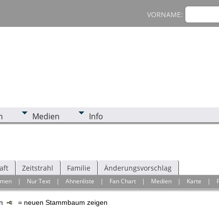
VORNAME:
n
Medien
Info
aft
Zeitstrahl
Familie
Änderungsvorschlag
hmen
|
Nur Text
|
Ahnenliste
|
Fan Chart
|
Medien
|
Karte
|
en
= neuen Stammbaum zeigen