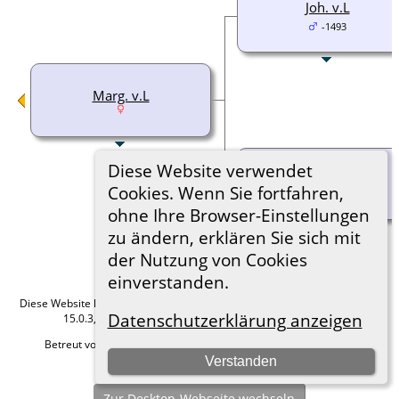
Joh. v.L
-1493
Marg. v.L
Diese Website verwendet
To. v.Griffte
Cookies. Wenn Sie fortfahren,
ohne Ihre Browser-Einstellungen
zu ändern, erklären Sie sich mit
der Nutzung von Cookies
einverstanden.
Diese Website läuft mit
The Next Generation of Genealogy Sitebuilding
v.
Datenschutzerklärung anzeigen
15.0.3, programmiert von Darrin Lythgoe © 2001-2026.
Betreut von
Roland zu Dortmund e.V.
. |
Datenschutzerklärung
.
Verstanden
Hier geht es zum Impressum
Zur Desktop-Webseite wechseln