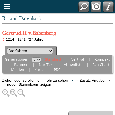
Roland Datenbank
Gertrud.II v.Babenberg
1214 - 1241 (27 Jahre)
Generationen:
Standard
|
Vertikal
|
Kompakt
|
Rahmen
|
Nur Text
|
Ahnenliste
|
Fan Chart
|
Medien
|
Karte
|
PDF
Ziehen oder scrollen, um mehr zu sehen
= Zusatz-Angaben
= neuen Stammbaum zeigen