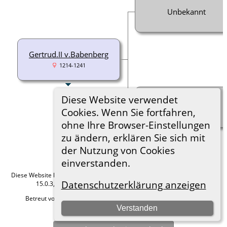
Unbekannt
Gertrud.II v.Babenberg
1214-1241
Diese Website verwendet
Unbekannt
Cookies. Wenn Sie fortfahren,
ohne Ihre Browser-Einstellungen
zu ändern, erklären Sie sich mit
der Nutzung von Cookies
einverstanden.
Diese Website läuft mit
The Next Generation of Genealogy Sitebuilding
v.
Datenschutzerklärung anzeigen
15.0.3, programmiert von Darrin Lythgoe © 2001-2026.
Betreut von
Roland zu Dortmund e.V.
. |
Datenschutzerklärung
.
Verstanden
Hier geht es zum Impressum