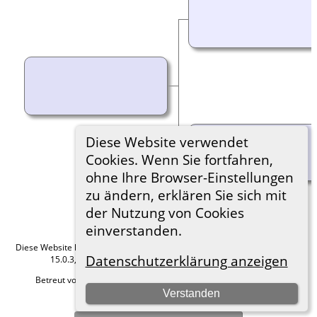
Diese Website verwendet
Cookies. Wenn Sie fortfahren,
ohne Ihre Browser-Einstellungen
zu ändern, erklären Sie sich mit
der Nutzung von Cookies
einverstanden.
Diese Website läuft mit
The Next Generation of Genealogy Sitebuilding
v.
Datenschutzerklärung anzeigen
15.0.3, programmiert von Darrin Lythgoe © 2001-2026.
Betreut von
Roland zu Dortmund e.V.
. |
Datenschutzerklärung
.
Verstanden
Hier geht es zum Impressum