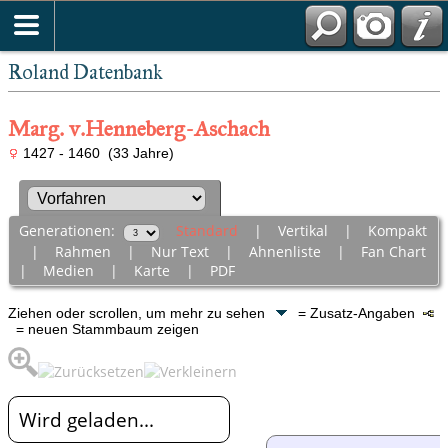
Roland Datenbank
Marg. v.Henneberg-Aschach
1427 - 1460 (33 Jahre)
Generationen:
Standard
|
Vertikal
|
Kompakt
|
Rahmen
|
Nur Text
|
Ahnenliste
|
Fan Chart
|
Medien
|
Karte
|
PDF
Ziehen oder scrollen, um mehr zu sehen
= Zusatz-Angaben
= neuen Stammbaum zeigen
Wird geladen...