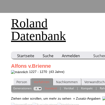
Roland
Datenbank
Startseite
Suche
Anmelden
Suche
Alfons v.Brienne
1227 - 1270 (43 Jahre)
Person
Vorfahren
Nachkommen
Verwandtsch
Generationen:
Standard
|
Vertikal
|
Kompakt
|
Ra
Ziehen oder scrollen, um mehr zu sehen
= Zusatz-Angaben