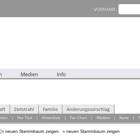
VORNAME:
n
Medien
Info
aft
Zeitstrahl
Familie
Änderungsvorschlag
hmen
|
Nur Text
|
Ahnenliste
|
Fan Chart
|
Medien
|
Karte
|
= neuen Stammbaum zeigen