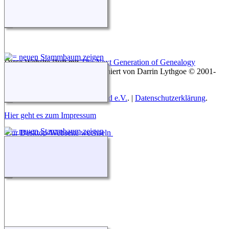
Diese Website läuft mit
The Next Generation of Genealogy
Sitebuilding
v. 15.0.3, programmiert von Darrin Lythgoe © 2001-
2026.
Betreut von
Roland zu Dortmund e.V.
. |
Datenschutzerklärung
.
Hier geht es zum Impressum
Zur Desktop-Webseite wechseln