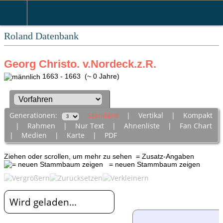
Roland Datenbank
Georg Christo. v.Nordeck.z.R.
1663 - 1663 (~ 0 Jahre)
Generationen:
Standard
|
Vertikal
|
Kompakt
|
Rahmen
|
Nur Text
|
Ahnenliste
|
Fan Chart
|
Medien
|
Karte
|
PDF
Ziehen oder scrollen, um mehr zu sehen
= Zusatz-Angaben
= neuen Stammbaum zeigen
Wird geladen...