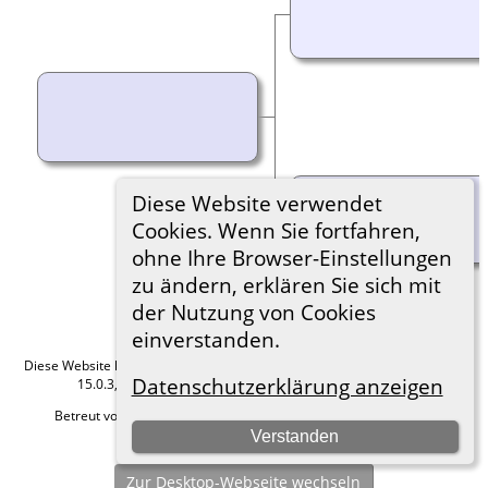
Diese Website verwendet
Cookies. Wenn Sie fortfahren,
ohne Ihre Browser-Einstellungen
zu ändern, erklären Sie sich mit
der Nutzung von Cookies
einverstanden.
Diese Website läuft mit
The Next Generation of Genealogy Sitebuilding
v.
Datenschutzerklärung anzeigen
15.0.3, programmiert von Darrin Lythgoe © 2001-2026.
Betreut von
Roland zu Dortmund e.V.
. |
Datenschutzerklärung
.
Verstanden
Hier geht es zum Impressum
Zur Desktop-Webseite wechseln