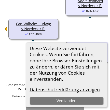
Adolf Reinhard
v.Nordeck.z.R.
1696-1762
Carl Wilhelm Ludwig
v.Nordeck.z.R.
1731-1808
Diese Website verwendet
Joa. Magda. Leslie
Cookies. Wenn Sie fortfahren,
1691-1764
ohne Ihre Browser-Einstellungen
zu ändern, erklären Sie sich mit
der Nutzung von Cookies
einverstanden.
Diese Website läuft mit
The Next Generation of Genealogy Sitebuilding
v.
Datenschutzerklärung anzeigen
15.0.3, programmiert von Darrin Lythgoe © 2001-2026.
Betreut von
Roland zu Dortmund e.V.
. |
Datenschutzerklärung
.
Verstanden
Hier geht es zum Impressum