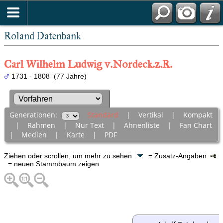
Roland Datenbank
Carl Wilhelm Ludwig v.Nordeck.z.R.
1731 - 1808 (77 Jahre)
Generationen:
Standard
|
Vertikal
|
Kompakt
|
Rahmen
|
Nur Text
|
Ahnenliste
|
Fan Chart
|
Medien
|
Karte
|
PDF
Ziehen oder scrollen, um mehr zu sehen
= Zusatz-Angaben
= neuen Stammbaum zeigen