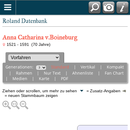
Roland Datenbank
Anna Catharina v.Boineburg
1521 - 1591 (70 Jahre)
Generationen:
Standard
|
Vertikal
|
Kompakt
|
Rahmen
|
Nur Text
|
Ahnenliste
|
Fan Chart
|
Medien
|
Karte
|
PDF
Ziehen oder scrollen, um mehr zu sehen
= Zusatz-Angaben
= neuen Stammbaum zeigen