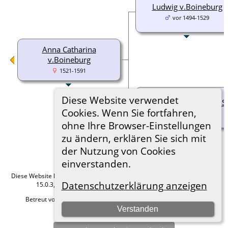
Ludwig v.Boineburg
vor 1494-1529
Anna Catharina
v.Boineburg
1521-1591
Diese Website verwendet
Maria Anna Schenk.z.S.
Cookies. Wenn Sie fortfahren,
nach 1495-1567
ohne Ihre Browser-Einstellungen
zu ändern, erklären Sie sich mit
der Nutzung von Cookies
einverstanden.
Diese Website läuft mit
The Next Generation of Genealogy Sitebuilding
v.
Datenschutzerklärung anzeigen
15.0.3, programmiert von Darrin Lythgoe © 2001-2026.
Betreut von
Roland zu Dortmund e.V.
. |
Datenschutzerklärung
.
Verstanden
Hier geht es zum Impressum