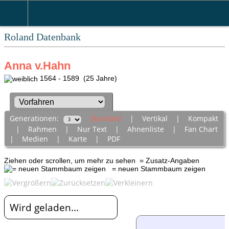
Roland Datenbank
Anna v.Hahn
1564 - 1589 (25 Jahre)
Generationen:
Standard
|
Vertikal
|
Kompakt
|
Rahmen
|
Nur Text
|
Ahnenliste
|
Fan Chart
|
Medien
|
Karte
|
PDF
Ziehen oder scrollen, um mehr zu sehen
= Zusatz-Angaben
= neuen Stammbaum zeigen
Wird geladen...