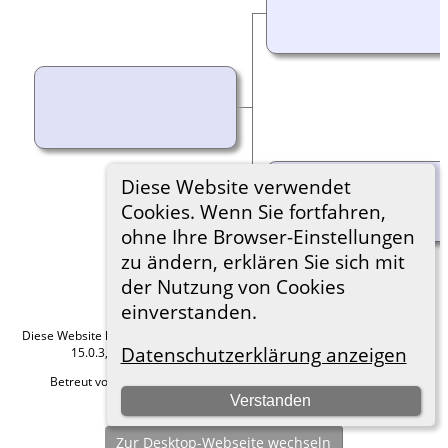
Diese Website verwendet
Cookies. Wenn Sie fortfahren,
ohne Ihre Browser-Einstellungen
zu ändern, erklären Sie sich mit
der Nutzung von Cookies
einverstanden.
Diese Website läuft mit
The Next Generation of Genealogy Sitebuilding
v.
Datenschutzerklärung anzeigen
15.0.3, programmiert von Darrin Lythgoe © 2001-2026.
Betreut von
Roland zu Dortmund e.V.
. |
Datenschutzerklärung
.
Verstanden
Hier geht es zum Impressum
Zur Desktop-Webseite wechseln