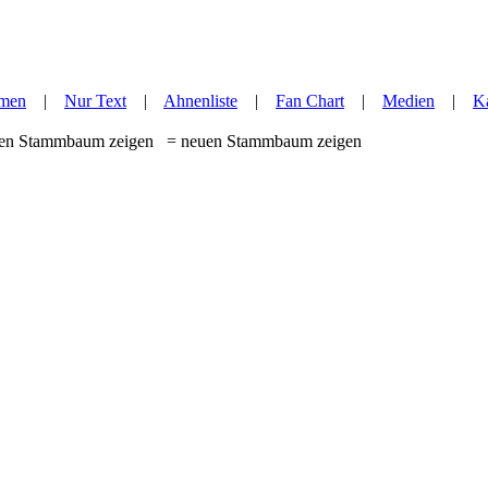
men
|
Nur Text
|
Ahnenliste
|
Fan Chart
|
Medien
|
Ka
= neuen Stammbaum zeigen