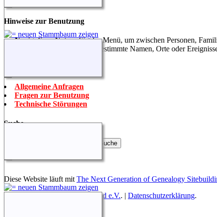
Hinweise zur Benutzung
Navigation:
Nutzen Sie das Menü, um zwischen Personen, Famil
Suche:
Finden Sie schnell bestimmte Namen, Orte oder Ereigniss
Sprechen Sie uns an
Allgemeine Anfragen
Fragen zur Benutzung
Technische Störungen
Suche
Diese Website läuft mit
The Next Generation of Genealogy Sitebuild
Betreut von
Roland zu Dortmund e.V.
. |
Datenschutzerklärung
.
Hier geht es zum Impressum