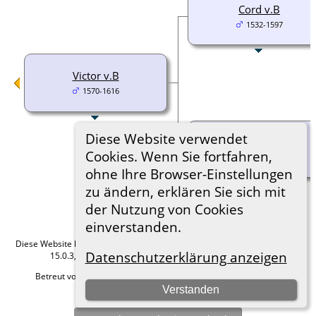
Cord v.B
1532-1597
Victor v.B
1570-1616
Diese Website verwendet
Levke v.B
Cookies. Wenn Sie fortfahren,
ohne Ihre Browser-Einstellungen
zu ändern, erklären Sie sich mit
der Nutzung von Cookies
einverstanden.
Diese Website läuft mit
The Next Generation of Genealogy Sitebuilding
v.
Datenschutzerklärung anzeigen
15.0.3, programmiert von Darrin Lythgoe © 2001-2026.
Betreut von
Roland zu Dortmund e.V.
. |
Datenschutzerklärung
.
Verstanden
Hier geht es zum Impressum