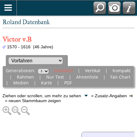
Roland Datenbank
Victor v.B
1570 - 1616 (46 Jahre)
Generationen:
Standard
|
Vertikal
|
Kompakt
|
Rahmen
|
Nur Text
|
Ahnenliste
|
Fan Chart
|
Medien
|
Karte
|
PDF
Ziehen oder scrollen, um mehr zu sehen
= Zusatz-Angaben
= neuen Stammbaum zeigen