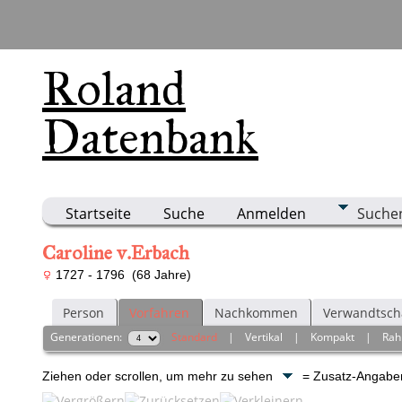
Roland
Datenbank
Startseite
Suche
Anmelden
Suche
Caroline v.Erbach
1727 - 1796 (68 Jahre)
Person
Vorfahren
Nachkommen
Verwandtsch
Generationen:
Standard
|
Vertikal
|
Kompakt
|
Ra
Ziehen oder scrollen, um mehr zu sehen
= Zusatz-Angab