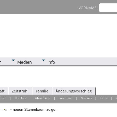
VORNAME:
n
Medien
Info
aft
Zeitstrahl
Familie
Änderungsvorschlag
hmen
|
Nur Text
|
Ahnenliste
|
Fan Chart
|
Medien
|
Karte
|
en
= neuen Stammbaum zeigen