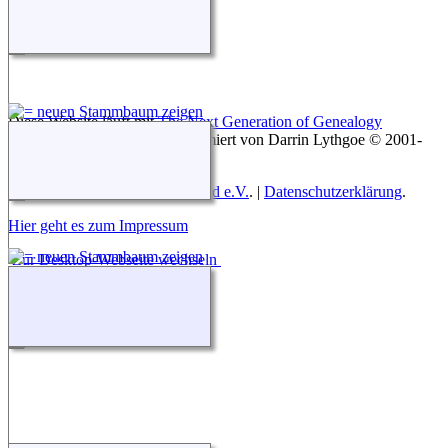
Diese Website läuft mit
The Next Generation of Genealogy
Sitebuilding
v. 15.0.3, programmiert von Darrin Lythgoe © 2001-
2026.
Betreut von
Roland zu Dortmund e.V.
. |
Datenschutzerklärung
.
Hier geht es zum Impressum
Zur Desktop-Webseite wechseln