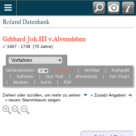
Roland Datenbank
Gebhard Joh.III v.Alvensleben
1667 - 1738 (70 Jahre)
Generationen:
Standard
|
Vertikal
|
Kompakt
|
Rahmen
|
Nur Text
|
Ahnenliste
|
Fan Chart
|
Medien
|
Karte
|
PDF
Ziehen oder scrollen, um mehr zu sehen
= Zusatz-Angaben
= neuen Stammbaum zeigen