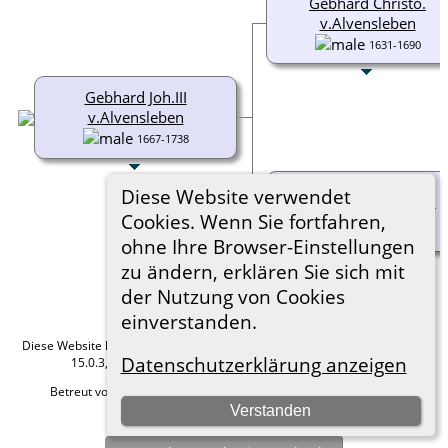
Gebhard Christo.
v.Alvensleben
1631-1690
Gebhard Joh.III
v.Alvensleben
1667-1738
Diese Website verwendet
Magda. v.Buchenau
Cookies. Wenn Sie fortfahren,
1625-1698
ohne Ihre Browser-Einstellungen
zu ändern, erklären Sie sich mit
der Nutzung von Cookies
einverstanden.
Diese Website läuft mit
The Next Generation of Genealogy Sitebuilding
v.
Datenschutzerklärung anzeigen
15.0.3, programmiert von Darrin Lythgoe © 2001-2026.
Betreut von
Roland zu Dortmund e.V.
. |
Datenschutzerklärung
.
Verstanden
Hier geht es zum Impressum