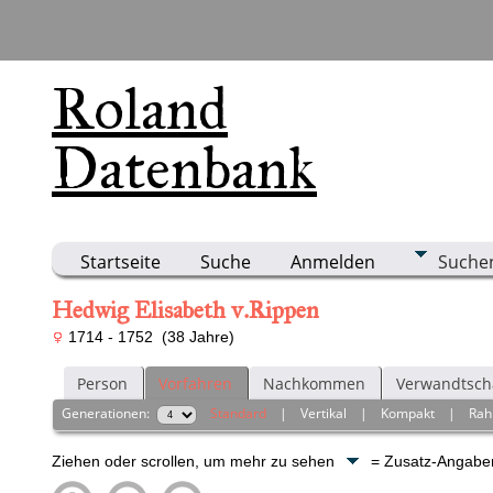
Roland
Datenbank
Startseite
Suche
Anmelden
Suche
Hedwig Elisabeth v.Rippen
1714 - 1752 (38 Jahre)
Person
Vorfahren
Nachkommen
Verwandtsch
Generationen:
Standard
|
Vertikal
|
Kompakt
|
Ra
Ziehen oder scrollen, um mehr zu sehen
= Zusatz-Angab