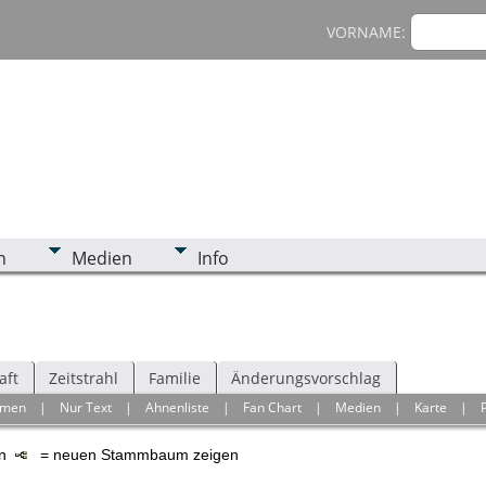
VORNAME:
n
Medien
Info
aft
Zeitstrahl
Familie
Änderungsvorschlag
hmen
|
Nur Text
|
Ahnenliste
|
Fan Chart
|
Medien
|
Karte
|
en
= neuen Stammbaum zeigen