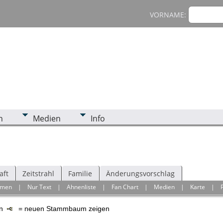
VORNAME:
n
Medien
Info
aft
Zeitstrahl
Familie
Änderungsvorschlag
hmen
|
Nur Text
|
Ahnenliste
|
Fan Chart
|
Medien
|
Karte
|
en
= neuen Stammbaum zeigen