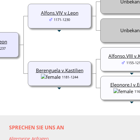
Unbekan
Alfons.VIV v.Leon
1171-1230
Unbekan
eon
1237
Alfonso.VIII v.K
1155-12
Berenguela v.Kastilien
1181-1244
Eleonore.I v.
116
SPRECHEN SIE UNS AN
Allgemeine Anfragen