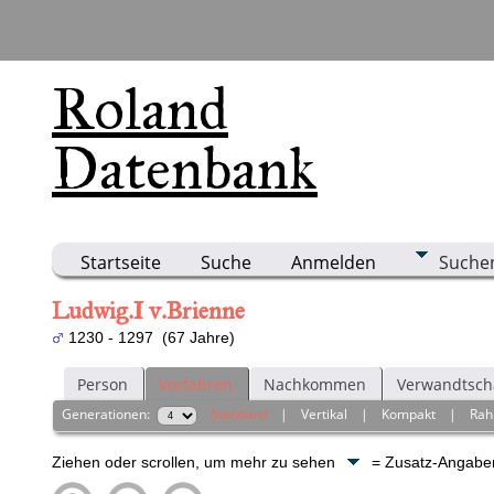
Roland
Datenbank
Startseite
Suche
Anmelden
Suche
Ludwig.I v.Brienne
1230 - 1297 (67 Jahre)
Person
Vorfahren
Nachkommen
Verwandtsch
Generationen:
Standard
|
Vertikal
|
Kompakt
|
Ra
Ziehen oder scrollen, um mehr zu sehen
= Zusatz-Angab