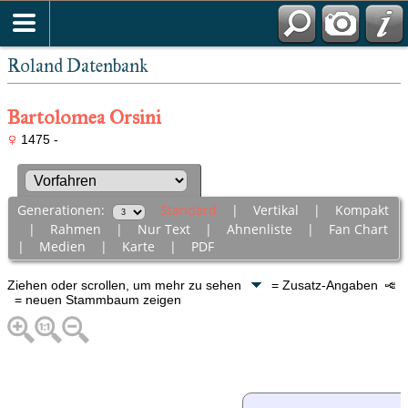
Roland Datenbank
Bartolomea Orsini
1475 -
Generationen:
Standard
|
Vertikal
|
Kompakt
|
Rahmen
|
Nur Text
|
Ahnenliste
|
Fan Chart
|
Medien
|
Karte
|
PDF
Ziehen oder scrollen, um mehr zu sehen
= Zusatz-Angaben
= neuen Stammbaum zeigen