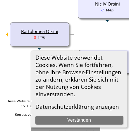
Nic.IV Orsini
1442-
Bartolomea Orsini
1475-
Diese Website verwendet
Elena Conti
Cookies. Wenn Sie fortfahren,
-1504
ohne Ihre Browser-Einstellungen
zu ändern, erklären Sie sich mit
der Nutzung von Cookies
einverstanden.
Diese Website läuft mit
The Next Generation of Genealogy Sitebuilding
v.
Datenschutzerklärung anzeigen
15.0.3, programmiert von Darrin Lythgoe © 2001-2026.
Betreut von
Roland zu Dortmund e.V.
. |
Datenschutzerklärung
.
Verstanden
Hier geht es zum Impressum