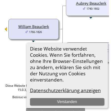
Aubrey Beauclerk
1740-1802
William Beauclerk
1766-1826
Diese Website verwendet
Catharina Ponsonby
Cookies. Wenn Sie fortfahren,
1742-1789
ohne Ihre Browser-Einstellungen
zu ändern, erklären Sie sich mit
der Nutzung von Cookies
einverstanden.
Diese Website läuft mit
The Next Generation of Genealogy Sitebuilding
v.
Datenschutzerklärung anzeigen
15.0.3, programmiert von Darrin Lythgoe © 2001-2026.
Betreut von
Roland zu Dortmund e.V.
. |
Datenschutzerklärung
.
Verstanden
Hier geht es zum Impressum