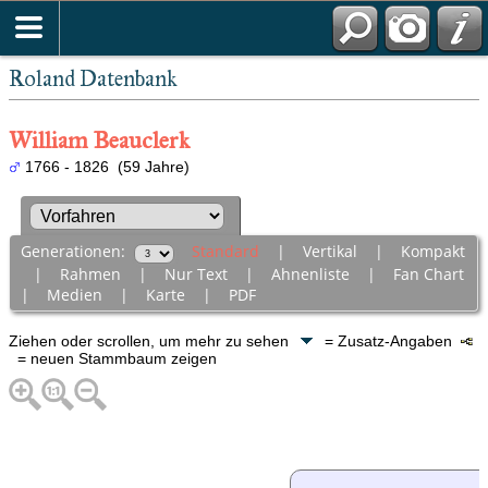
Roland Datenbank
William Beauclerk
1766 - 1826 (59 Jahre)
Generationen:
Standard
|
Vertikal
|
Kompakt
|
Rahmen
|
Nur Text
|
Ahnenliste
|
Fan Chart
|
Medien
|
Karte
|
PDF
Ziehen oder scrollen, um mehr zu sehen
= Zusatz-Angaben
= neuen Stammbaum zeigen