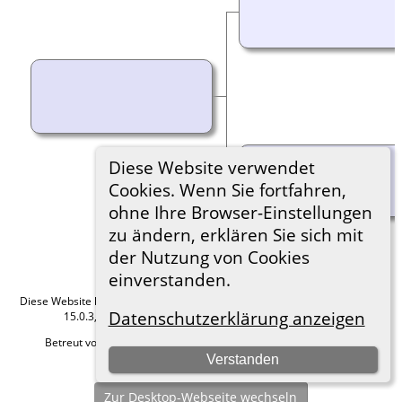
Diese Website verwendet
Cookies. Wenn Sie fortfahren,
ohne Ihre Browser-Einstellungen
zu ändern, erklären Sie sich mit
der Nutzung von Cookies
einverstanden.
Diese Website läuft mit
The Next Generation of Genealogy Sitebuilding
v.
Datenschutzerklärung anzeigen
15.0.3, programmiert von Darrin Lythgoe © 2001-2026.
Betreut von
Roland zu Dortmund e.V.
. |
Datenschutzerklärung
.
Verstanden
Hier geht es zum Impressum
Zur Desktop-Webseite wechseln