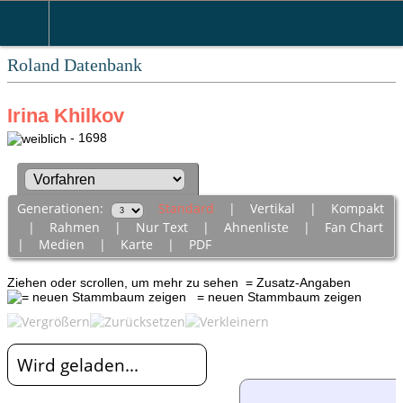
Roland Datenbank
Irina Khilkov
- 1698
Generationen:
Standard
|
Vertikal
|
Kompakt
|
Rahmen
|
Nur Text
|
Ahnenliste
|
Fan Chart
|
Medien
|
Karte
|
PDF
Ziehen oder scrollen, um mehr zu sehen
= Zusatz-Angaben
= neuen Stammbaum zeigen
Wird geladen...