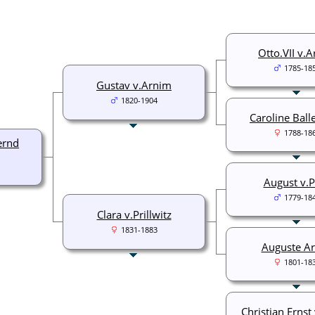
Otto.VII v.
1785-18
Gustav v.Arnim
1820-1904
Caroline Ball
1788-18
ernd
August v.
1779-18
Clara v.Prillwitz
1831-1883
Auguste A
1801-18
Christian Ernst