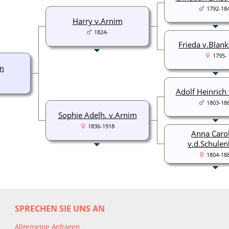
1792-18
Harry v.Arnim
1824-
Frieda v.Blan
1795-
im
Adolf Heinrich
1803-18
Sophie Adelh. v.Arnim
1836-1918
Anna Caro
v.d.Schule
1804-18
SPRECHEN SIE UNS AN
Allgemeine Anfragen