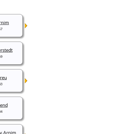
Arnim
57
erstedt
69
Preu
43
rend
34
 v.Arnim