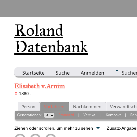
Roland
Datenbank
Startseite
Suche
Anmelden
Suche
Elisabeth v.Arnim
1880 -
Person
Vorfahren
Nachkommen
Verwandtsch
Generationen:
Standard
|
Vertikal
|
Kompakt
|
Ra
Ziehen oder scrollen, um mehr zu sehen
= Zusatz-Angab