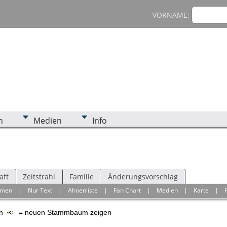
VORNAME:
n
Medien
Info
aft
Zeitstrahl
Familie
Änderungsvorschlag
hmen
|
Nur Text
|
Ahnenliste
|
Fan Chart
|
Medien
|
Karte
|
en
= neuen Stammbaum zeigen