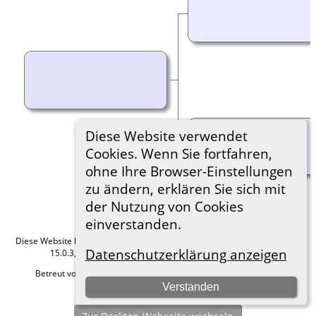
Diese Website verwendet
Cookies. Wenn Sie fortfahren,
ohne Ihre Browser-Einstellungen
zu ändern, erklären Sie sich mit
der Nutzung von Cookies
einverstanden.
Diese Website läuft mit
The Next Generation of Genealogy Sitebuilding
v.
Datenschutzerklärung anzeigen
15.0.3, programmiert von Darrin Lythgoe © 2001-2026.
Betreut von
Roland zu Dortmund e.V.
. |
Datenschutzerklärung
.
Verstanden
Hier geht es zum Impressum