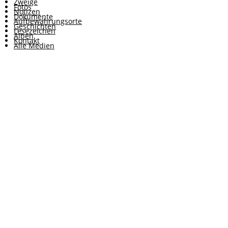
Zweige
Fotos
Notizen
Dokumente
Aufbewahrungsorte
Geschichten
Lesezeichen
Alben
Kontakt
Alle Medien