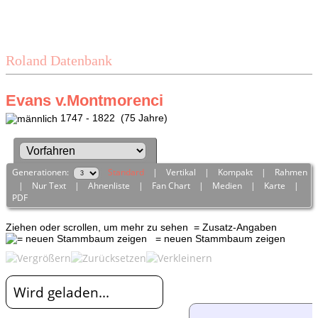
Roland Datenbank
Evans v.Montmorenci
1747 - 1822 (75 Jahre)
Generationen:
Standard
|
Vertikal
|
Kompakt
|
Rahmen
|
Nur Text
|
Ahnenliste
|
Fan Chart
|
Medien
|
Karte
|
PDF
Ziehen oder scrollen, um mehr zu sehen
= Zusatz-Angaben
= neuen Stammbaum zeigen
Wird geladen...