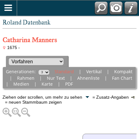
Roland Datenbank
Catharina Manners
1675 -
Generationen:
Standard
|
Vertikal
|
Kompakt
|
Rahmen
|
Nur Text
|
Ahnenliste
|
Fan Chart
|
Medien
|
Karte
|
PDF
Ziehen oder scrollen, um mehr zu sehen
= Zusatz-Angaben
= neuen Stammbaum zeigen