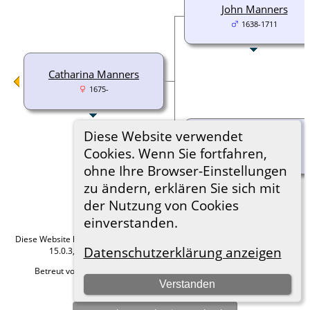
John Manners
1638-1711
Catharina Manners
1675-
Diese Website verwendet
Catharina Noel
Cookies. Wenn Sie fortfahren,
1657-1733
ohne Ihre Browser-Einstellungen
zu ändern, erklären Sie sich mit
der Nutzung von Cookies
einverstanden.
Diese Website läuft mit
The Next Generation of Genealogy Sitebuilding
v.
Datenschutzerklärung anzeigen
15.0.3, programmiert von Darrin Lythgoe © 2001-2026.
Betreut von
Roland zu Dortmund e.V.
. |
Datenschutzerklärung
.
Verstanden
Hier geht es zum Impressum