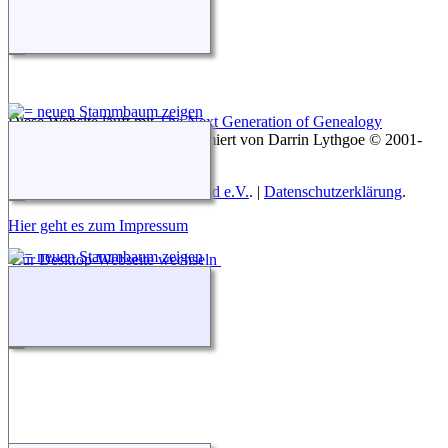
Diese Website läuft mit
The Next Generation of Genealogy
Sitebuilding
v. 15.0.3, programmiert von Darrin Lythgoe © 2001-
2026.
Betreut von
Roland zu Dortmund e.V.
. |
Datenschutzerklärung
.
Hier geht es zum Impressum
Zur Desktop-Webseite wechseln