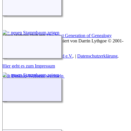
Diese Website läuft mit
The Next Generation of Genealogy
Sitebuilding
v. 15.0.3, programmiert von Darrin Lythgoe © 2001-
2026.
Betreut von
Roland zu Dortmund e.V.
. |
Datenschutzerklärung
.
Hier geht es zum Impressum
Zur Desktop-Webseite wechseln