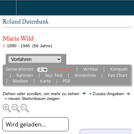
Roland Datenbank
Maria Wild
1890 - 1946 (56 Jahre)
Generationen:
Standard
|
Vertikal
|
Kompakt
|
Rahmen
|
Nur Text
|
Ahnenliste
|
Fan Chart
|
Medien
|
Karte
|
PDF
Ziehen oder scrollen, um mehr zu sehen
= Zusatz-Angaben
= neuen Stammbaum zeigen
Wird geladen...